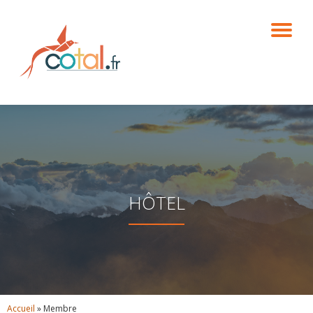
DÉ
Aller
au
contenu
LA
NA
HÔTEL
Accueil
»
Membre