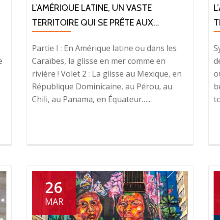
L’AMÉRIQUE LATINE, UN VASTE
L
TERRITOIRE QUI SE PRÊTE AUX...
T
Partie I : En Amérique latine ou dans les
S
e
Caraïbes, la glisse en mer comme en
d
rivière ! Volet 2 : La glisse au Mexique, en
o
République Dominicaine, au Pérou, au
b
Chili, au Panama, en Équateur…...
t
26
MAR