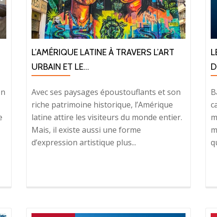
L’AMÉRIQUE LATINE À TRAVERS L’ART
L
URBAIN ET LE...
D
on
Avec ses paysages époustouflants et son
B
riche patrimoine historique, l’Amérique
c
e
latine attire les visiteurs du monde entier.
m
Mais, il existe aussi une forme
m
d’expression artistique plus...
q