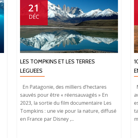
21
DÉC
LES TOMPKINS ET LES TERRES
1
LEGUEES
E
En Patagonie, des milliers d’hectares
M
sauvés pour être « réensauvagés » En
a
2023, la sortie du film documentaire Les
e
Tompkins : une vie pour la nature, diffusé
t
en France par Disney ,...
m