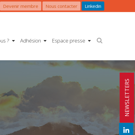
Devenir membre
Nous contacter
Linkedin
us ?
Adhésion
Espace presse
NEWSLETTERS