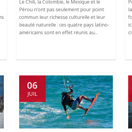
Le Chili, la Colombie, le Mexique et le
P
Pérou n’ont pas seulement pour point
l
ns
commun leur richesse culturelle et leur
f
beauté naturelle : ces quatre pays latino-
i
américains sont en effet réunis au...
c
06
JUIL