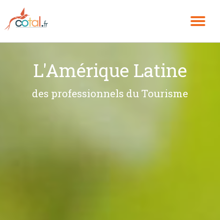
DÉ
Aller
au
contenu
LA
L'Amérique Latine
NA
des professionnels du Tourisme