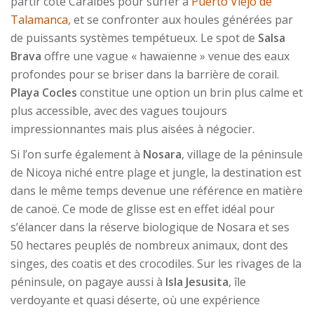
partir côté Caraïbes pour surfer à
Puerto Viejo de
Talamanca
, et se confronter aux houles générées par
de puissants systèmes tempétueux. Le spot de
Salsa
Brava
offre une vague « hawaïenne » venue des eaux
profondes pour se briser dans la barrière de corail.
Playa Cocles
constitue une option un brin plus calme et
plus accessible, avec des vagues toujours
impressionnantes mais plus aisées à négocier.
Si l’on surfe également à
Nosara
, village de la péninsule
de Nicoya niché entre plage et jungle, la destination est
dans le même temps devenue une référence en matière
de canoë. Ce mode de glisse est en effet idéal pour
s’élancer dans la réserve biologique de Nosara et ses
50 hectares peuplés de nombreux animaux, dont des
singes, des coatis et des crocodiles. Sur les rivages de la
péninsule, on pagaye aussi à
Isla Jesusita
, île
verdoyante et quasi déserte, où une expérience