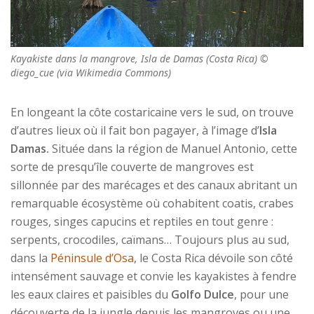
Kayakiste dans la mangrove, Isla de Damas (Costa Rica) ©
diego_cue (via Wikimedia Commons)
En longeant la côte costaricaine vers le sud, on trouve
d’autres lieux où il fait bon pagayer, à l’image d’
Isla
Damas.
Située dans la région de Manuel Antonio, cette
sorte de presqu’île couverte de mangroves est
sillonnée par des marécages et des canaux abritant un
remarquable écosystème où cohabitent coatis, crabes
rouges, singes capucins et reptiles en tout genre :
serpents, crocodiles, caïmans… Toujours plus au sud,
dans la
Péninsule d’Osa
, le Costa Rica dévoile son côté
intensément sauvage et convie les kayakistes à fendre
les eaux claires et paisibles du
Golfo Dulce
, pour une
découverte de la jungle depuis les mangroves ou une