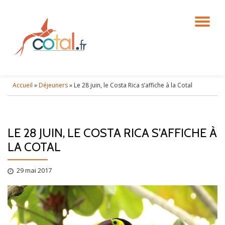
DÉ
Aller
au
contenu
LA
NA
Accueil
»
Déjeuners
»
Le 28 juin, le Costa Rica s’affiche à la Cotal
LE 28 JUIN, LE COSTA RICA S’AFFICHE À
LA COTAL
29 mai 2017