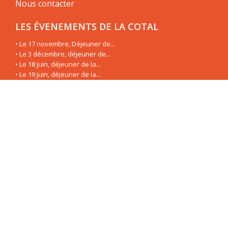
Nous contacter
LES ÉVENEMENTS DE LA COTAL
• Le 17 novembre, Déjeuner de...
• Le 3 décembre, déjeuner de...
• Le 18 juin, déjeuner de la...
• Le 19 juin, déjeuner de la...
• Le 3 mai, déjeuner de la...
• Le 8 mars, déjeuner de la...
• Le 23 janvier, déjeuner de la...
• Le 11 décembre, déjeuner de...
LES CAHIERS DE LA COTAL
• Traditions textiles et...
• L’Alliance du Pacifique, une...
• La pratique du skateboard,...
• L’Amérique latine, un vaste...
• L’Amérique latine, un vaste...
• L’Amérique latine, un vaste...
• Le tourisme de bien-être en...
• L’Amérique Latine à...