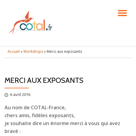
DÉ
Aller
au
contenu
LA
NA
Accueil
»
Workshops
»
Merci aux exposants
MERCI AUX EXPOSANTS
6 avril 2016
Au nom de COTAL-France,
chers amis, fidèles exposants,
je souhaite dire un énorme merci à vous qui avez
bravé :