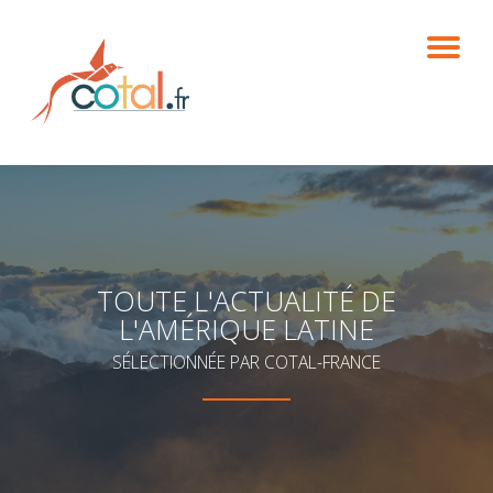
DÉ
Aller
au
contenu
LA
NA
TOUTE L'ACTUALITÉ DE
L'AMÉRIQUE LATINE
SÉLECTIONNÉE PAR COTAL-FRANCE