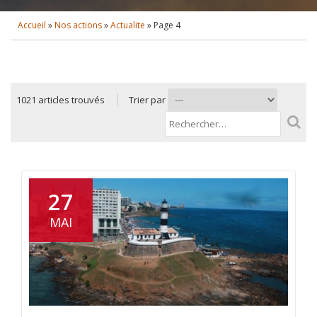
Accueil
»
Nos actions
»
Actualite
»
Page 4
1021
articles trouvés
Trier par
Rechercher :
27
MAI