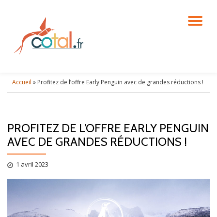
DÉ
Aller
au
contenu
LA
NA
Accueil
»
Profitez de l’offre Early Penguin avec de grandes réductions !
PROFITEZ DE L’OFFRE EARLY PENGUIN
AVEC DE GRANDES RÉDUCTIONS !
1 avril 2023