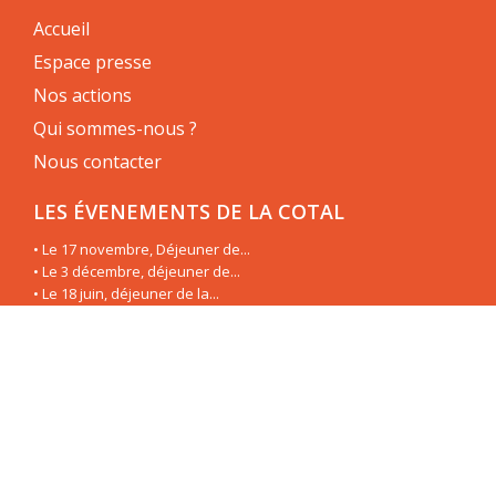
Accueil
Espace presse
Nos actions
Qui sommes-nous ?
Nous contacter
LES ÉVENEMENTS DE LA COTAL
• Le 17 novembre, Déjeuner de...
• Le 3 décembre, déjeuner de...
• Le 18 juin, déjeuner de la...
• Le 19 juin, déjeuner de la...
• Le 3 mai, déjeuner de la...
• Le 8 mars, déjeuner de la...
• Le 23 janvier, déjeuner de la...
• Le 11 décembre, déjeuner de...
LES CAHIERS DE LA COTAL
• Traditions textiles et...