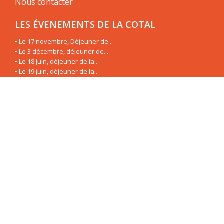
Nous contacter
LES ÉVENEMENTS DE LA COTAL
• Le 17 novembre, Déjeuner de...
• Le 3 décembre, déjeuner de...
• Le 18 juin, déjeuner de la...
• Le 19 juin, déjeuner de la...
• Le 3 mai, déjeuner de la...
• Le 8 mars, déjeuner de la...
• Le 23 janvier, déjeuner de la...
• Le 11 décembre, déjeuner de...
LES CAHIERS DE LA COTAL
• Traditions textiles et...
• L’Alliance du Pacifique, une...
• La pratique du skateboard,...
• L’Amérique latine, un vaste...
• L’Amérique latine, un vaste...
• L’Amérique latine, un vaste...
• Le tourisme de bien-être en...
• L’Amérique Latine à...