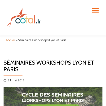
DÉ
Aller
au
contenu
LA
NA
Accueil
»
Séminaires workshops Lyon et Paris
SÉMINAIRES WORKSHOPS LYON ET
PARIS
31 mai 2017