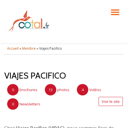
DÉ
Aller
au
contenu
LA
NA
Accueil
»
Membre
»
Viajes Pacifico
VIAJES PACIFICO
0
brochures
13
photos
4
Vidéos
Voir le site
0
Newsletters