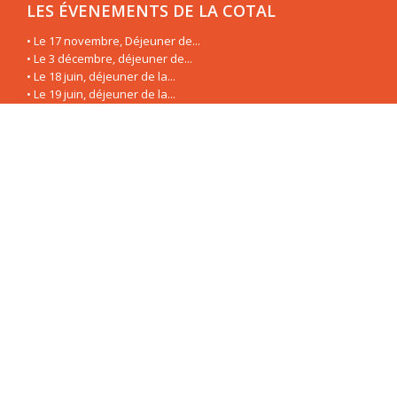
LES ÉVENEMENTS DE LA COTAL
• Le 17 novembre, Déjeuner de...
• Le 3 décembre, déjeuner de...
• Le 18 juin, déjeuner de la...
• Le 19 juin, déjeuner de la...
• Le 3 mai, déjeuner de la...
• Le 8 mars, déjeuner de la...
• Le 23 janvier, déjeuner de la...
• Le 11 décembre, déjeuner de...
LES CAHIERS DE LA COTAL
• Traditions textiles et...
• L’Alliance du Pacifique, une...
• La pratique du skateboard,...
• L’Amérique latine, un vaste...
• L’Amérique latine, un vaste...
• L’Amérique latine, un vaste...
• Le tourisme de bien-être en...
• L’Amérique Latine à...
NOUS CONTACTER