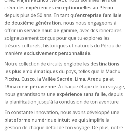
Chez
Viajes Pacífico (VIPAC)
, nous sommes fiers de
créer des
expériences exceptionnelles au Pérou
depuis plus de 50 ans. En tant qu’
entreprise familiale
de deuxième génération
, nous nous engageons à
offrir un
service haut de gamme
, avec des itinéraires
soigneusement conçus pour que tu explores les
trésors culturels, historiques et naturels du Pérou de
manière
exclusivement personnalisée
.
Notre collection de circuits englobe les
destinations
les plus emblématiques
du pays, telles que le
Machu
Picchu
,
Cusco
, la
Vallée Sacrée
,
Lima
,
Arequipa
et
l’
Amazonie péruvienne
. À chaque étape de ton voyage,
nous garantissons une
expérience sans faille
, depuis
la planification jusqu’à la conclusion de ton aventure.
En constante innovation, nous avons développé une
plateforme numérique intuitive
qui simplifie la
gestion de chaque détail de ton voyage. De plus, notre