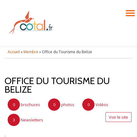
D
Aller
au
contenu
L
N
Accueil
»
Membre
»
Office du Tourisme du Belize
OFFICE DU TOURISME DU
BELIZE
0
brochures
0
photos
0
Vidéos
Voir le site
3
Newsletters
.