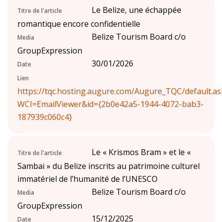
Le Belize, une échappée
Titre de l'article
romantique encore confidentielle
Belize Tourism Board c/o
Media
GroupExpression
30/01/2026
Date
Lien
https://tqc.hosting.augure.com/Augure_TQC/default.as
WCI=EmailViewer&id={2b0e42a5-1944-4072-bab3-
187939c060c4}
Le « Krismos Bram » et le «
Titre de l'article
Sambai » du Belize inscrits au patrimoine culturel
immatériel de l’humanité de l’UNESCO
Belize Tourism Board c/o
Media
GroupExpression
15/12/2025
Date