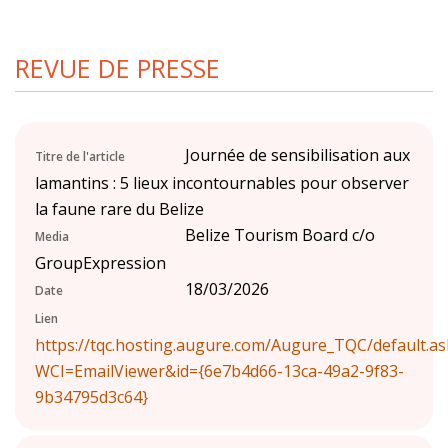
REVUE DE PRESSE
Journée de sensibilisation aux
Titre de l'article
lamantins : 5 lieux incontournables pour observer
la faune rare du Belize
Belize Tourism Board c/o
Media
GroupExpression
18/03/2026
Date
Lien
https://tqc.hosting.augure.com/Augure_TQC/default.as
WCI=EmailViewer&id={6e7b4d66-13ca-49a2-9f83-
9b34795d3c64}