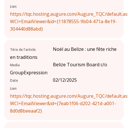
Lien
https://tqc.hosting.augure.com/Augure_TQC/default.as
WCI=EmailViewer&id={11878555-9b04-471a-8e19-
304440d88abd}
Noël au Belize : une fête riche
Titre de l'article
en traditions
Belize Tourism Board c/o
Media
GroupExpression
02/12/2025
Date
Lien
https://tqc.hosting.augure.com/Augure_TQC/default.as
WCI=EmailViewer&id={7eab1f06-d202-421d-a001-
8d0d8beeaaf2}