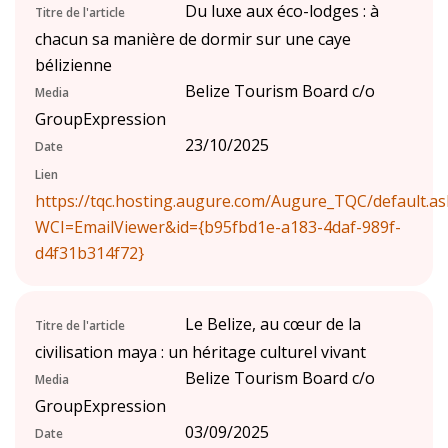
Du luxe aux éco-lodges : à
Titre de l'article
chacun sa manière de dormir sur une caye
bélizienne
Belize Tourism Board c/o
Media
GroupExpression
23/10/2025
Date
Lien
https://tqc.hosting.augure.com/Augure_TQC/default.as
WCI=EmailViewer&id={b95fbd1e-a183-4daf-989f-
d4f31b314f72}
Le Belize, au cœur de la
Titre de l'article
civilisation maya : un héritage culturel vivant
Belize Tourism Board c/o
Media
GroupExpression
03/09/2025
Date