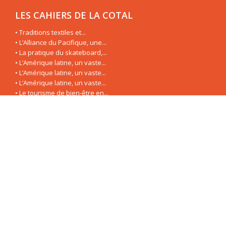
LES CAHIERS DE LA COTAL
• Traditions textiles et...
• L’Alliance du Pacifique, une...
• La pratique du skateboard,...
• L’Amérique latine, un vaste...
• L’Amérique latine, un vaste...
• L’Amérique latine, un vaste...
• Le tourisme de bien-être en...
• L’Amérique Latine à...
NOUS CONTACTER
COTAL France (Association Professionnelle Loi de 1901 à but
non lucratif)
c/o Rémi VENITIEN
3, Square du Retiro
Res. St Honoré
78150 Le Chesnay
Nous suivre sur
Linkedin