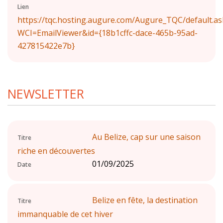
Lien
https://tqc.hosting.augure.com/Augure_TQC/default.as
WCI=EmailViewer&id={18b1cffc-dace-465b-95ad-
427815422e7b}
NEWSLETTER
Au Belize, cap sur une saison
Titre
riche en découvertes
01/09/2025
Date
Belize en fête, la destination
Titre
immanquable de cet hiver