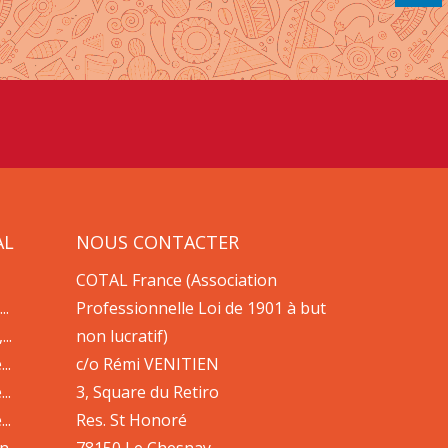
AL
NOUS CONTACTER
COTAL France (Association
..
Professionnelle Loi de 1901 à but
..
non lucratif)
..
c/o Rémi VENITIEN
..
3, Square du Retiro
..
Res. St Honoré