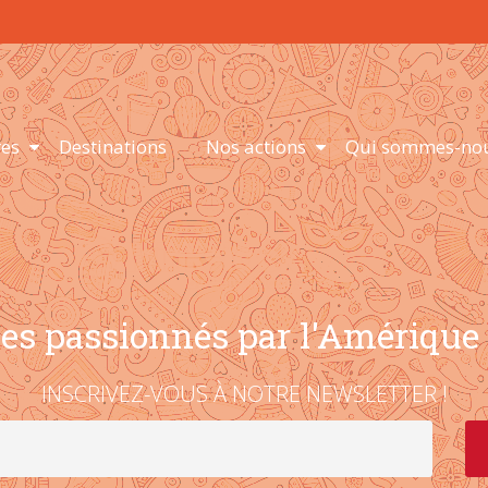
es
Destinations
Nos actions
Qui sommes-nou
es passionnés par l'Amérique 
INSCRIVEZ-VOUS À NOTRE NEWSLETTER !