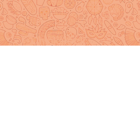
es passionnés par l'Amérique 
INSCRIVEZ-VOUS À NOTRE NEWSLETTER !