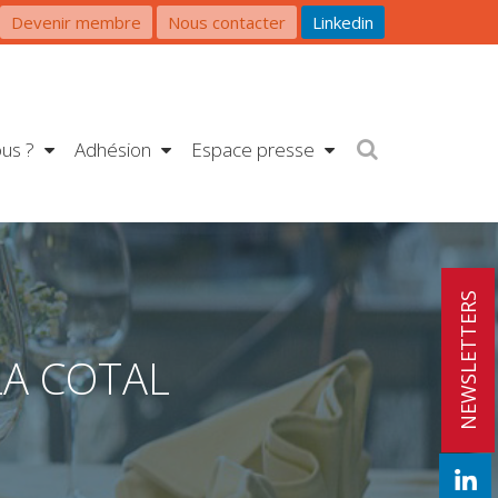
Devenir membre
Nous contacter
Linkedin
us ?
Adhésion
Espace presse
NEWSLETTERS
LA COTAL